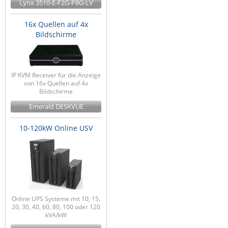
Lynx 3510-E-F2G-P8G-LV
16x Quellen auf 4x
Bildschirme
IP KVM Receiver für die Anzeige
von 16x Quellen auf 4x
Bildschirme
Emerald DESKVUE
10-120kW Online USV
Online UPS Systeme mit 10, 15,
20, 30, 40, 60, 80, 100 oder 120
kVA/kW