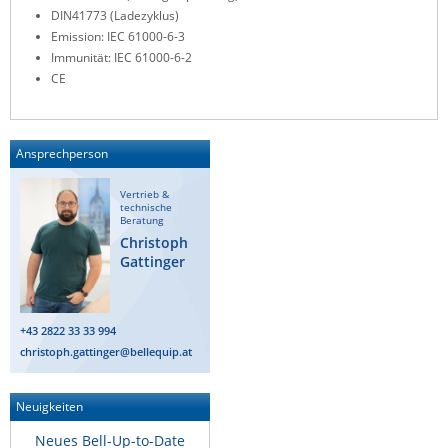
DIN41773 (Ladezyklus)
Emission: IEC 61000-6-3
Immunität: IEC 61000-6-2
CE
Ansprechperson
Vertrieb &
technische
Beratung
Christoph
Gattinger
+43 2822 33 33 994
christoph.gattinger@bellequip.at
Neuigkeiten
Neues Bell-Up-to-Date