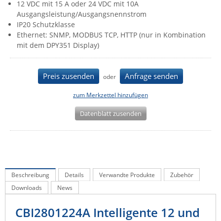
12 VDC mit 15 A oder 24 VDC mit 10A
IEC Lock
Ausgangsleistung/Ausgangsnennstrom
IP20 Schutzklasse
Ihse
Ethernet: SNMP, MODBUS TCP, HTTP (nur in Kombination
Kerlink
mit dem DPY351 Display)
Kramer Electronics
KVM TEC
Preis zusenden
Anfrage senden
oder
Legrand
zum Merkzettel hinzufügen
LigoWave
Datenblatt zusenden
Milesight
Moxa
Netio
Panorama Antennas
Beschreibung
Details
Verwandte Produkte
Zubehör
PatchSee
Downloads
News
Power Kingdom
CBI2801224A Intelligente 12 und
Poynting