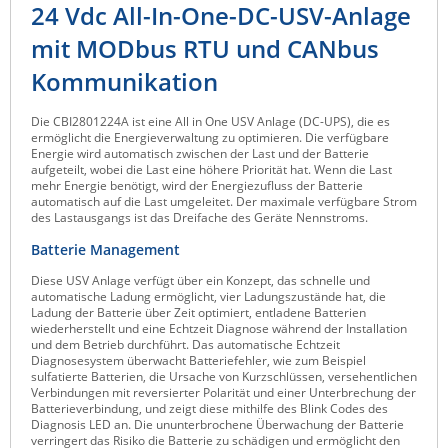
24 Vdc All-In-One-DC-USV-Anlage
Raritan
mit MODbus RTU und CANbus
Riello UPS
Kommunikation
Server Technology
Siretta
Die CBI2801224A ist eine All in One USV Anlage (DC-UPS), die es
ermöglicht die Energieverwaltung zu optimieren. Die verfügbare
SIRIO Antenne
Energie wird automatisch zwischen der Last und der Batterie
aufgeteilt, wobei die Last eine höhere Priorität hat. Wenn die Last
Sunbird
mehr Energie benötigt, wird der Energiezufluss der Batterie
automatisch auf die Last umgeleitet. Der maximale verfügbare Strom
Tactical Software
des Lastausgangs ist das Dreifache des Geräte Nennstroms.
TEKTELIC
Batterie Management
Teltonika
Diese USV Anlage verfügt über ein Konzept, das schnelle und
automatische Ladung ermöglicht, vier Ladungszustände hat, die
Unwired Networks
Ladung der Batterie über Zeit optimiert, entladene Batterien
wiederherstellt und eine Echtzeit Diagnose während der Installation
Vision
und dem Betrieb durchführt. Das automatische Echtzeit
Diagnosesystem überwacht Batteriefehler, wie zum Beispiel
WATTECO
sulfatierte Batterien, die Ursache von Kurzschlüssen, versehentlichen
Verbindungen mit reversierter Polarität und einer Unterbrechung der
Westermo
Batterieverbindung, und zeigt diese mithilfe des Blink Codes des
Diagnosis LED an. Die ununterbrochene Überwachung der Batterie
Yuasa
verringert das Risiko die Batterie zu schädigen und ermöglicht den