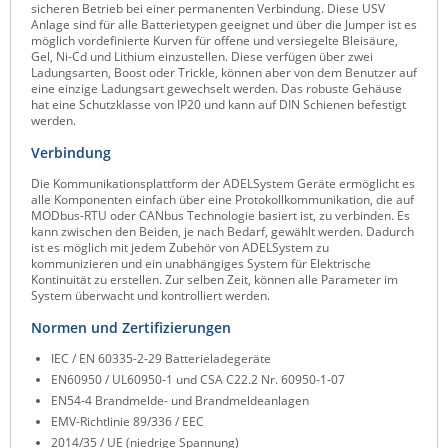
sicheren Betrieb bei einer permanenten Verbindung. Diese USV
ZPE Systems
Anlage sind für alle Batterietypen geeignet und über die Jumper ist es
möglich vordefinierte Kurven für offene und versiegelte Bleisäure,
Gel, Ni-Cd und Lithium einzustellen. Diese verfügen über zwei
Ladungsarten, Boost oder Trickle, können aber von dem Benutzer auf
eine einzige Ladungsart gewechselt werden. Das robuste Gehäuse
News zu unseren Herstellern
hat eine Schutzklasse von IP20 und kann auf DIN Schienen befestigt
werden.
Verbindung
Die Kommunikationsplattform der ADELSystem Geräte ermöglicht es
alle Komponenten einfach über eine Protokollkommunikation, die auf
MODbus-RTU oder CANbus Technologie basiert ist, zu verbinden. Es
kann zwischen den Beiden, je nach Bedarf, gewählt werden. Dadurch
ist es möglich mit jedem Zubehör von ADELSystem zu
kommunizieren und ein unabhängiges System für Elektrische
Kontinuität zu erstellen. Zur selben Zeit, können alle Parameter im
System überwacht und kontrolliert werden.
Normen und Zertifizierungen
IEC / EN 60335-2-29 Batterieladegeräte
EN60950 / UL60950-1 und CSA C22.2 Nr. 60950-1-07
EN54-4 Brandmelde- und Brandmeldeanlagen
EMV-Richtlinie 89/336 / EEC
2014/35 / UE (niedrige Spannung)