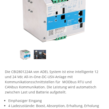
Comet System
Energiemessung
Energieverteilung
IP, WLAN & GSM Sensorik
IoT - Internet of Things
CompleTech
IPC, Industrielle Netzwerktechnik & WLAN
Contemporary Controls
Datenlogger
Remote I/O
Industrielle Netzwerktechnik / Kommunikation
Industrielle Computer
Sonstige
Digi
Eaton
Wi-Fi - WLAN - Wireless
Serverräume
RMA / Rücksendung / Support
Elsys
IT Netzwerktechnik / Kommunikation
Enginko - mcf88
Fokus Technologies
Gefen
Die CBI2801224A von ADEL System ist eine intelligente 12
Gude
und 24 Vdc All-In-One-DC-USV-Anlage mit
Kommunikationsschnittstellen für MODbus RTU und
Guntermann & Drunck
CANbus Kommunikation. Die Leistung wird automatisch
High Sec Labs
zwischen Last und Batterie aufgeteilt.
HW group
Einphasiger Eingang
4 Ladezustände: Boost, Absorption, Erhaltung, Erholung
Icron