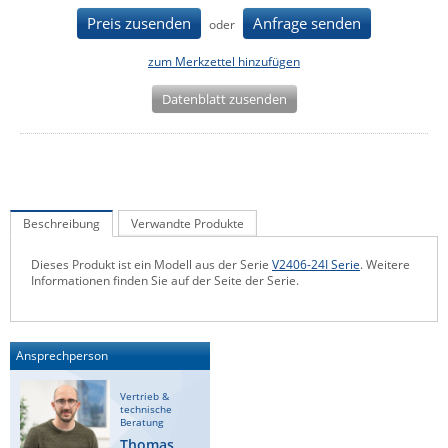
IEC Lock
Preis zusenden
Anfrage senden
oder
Ihse
zum Merkzettel hinzufügen
Kerlink
Datenblatt zusenden
Kramer Electronics
KVM TEC
Legrand
LigoWave
Beschreibung
Verwandte Produkte
Milesight
Dieses Produkt ist ein Modell aus der Serie
V2406-24I Serie
. Weitere
Moxa
Informationen finden Sie auf der Seite der Serie.
Netio
Panorama Antennas
Ansprechperson
PatchSee
Vertrieb &
Power Kingdom
technische
Beratung
Poynting
Thomas