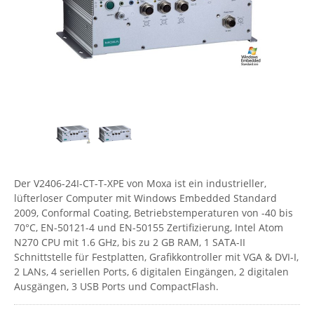
Comet System
Energiemessung
Energieverteilung
IP, WLAN & GSM Sensorik
IoT - Internet of Things
CompleTech
IPC, Industrielle Netzwerktechnik & WLAN
Contemporary Controls
Datenlogger
Remote I/O
Industrielle Netzwerktechnik / Kommunikation
Industrielle Computer
Sonstige
Digi
Eaton
Wi-Fi - WLAN - Wireless
Serverräume
RMA / Rücksendung / Support
Elsys
IT Netzwerktechnik / Kommunikation
Enginko - mcf88
Fokus Technologies
Der V2406-24I-CT-T-XPE von Moxa ist ein industrieller,
Gefen
lüfterloser Computer mit Windows Embedded Standard
2009, Conformal Coating, Betriebstemperaturen von -40 bis
Gude
70°C, EN-50121-4 und EN-50155 Zertifizierung, Intel Atom
Guntermann & Drunck
N270 CPU mit 1.6 GHz, bis zu 2 GB RAM, 1 SATA-II
Schnittstelle für Festplatten, Grafikkontroller mit VGA & DVI-I,
High Sec Labs
2 LANs, 4 seriellen Ports, 6 digitalen Eingängen, 2 digitalen
HW group
Ausgängen, 3 USB Ports und CompactFlash.
Icron