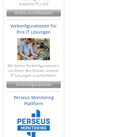
Industrie PCs (AI)
ZPE Systems
Online durchblättern
Vorkonfigurationen für
News zu unseren Herstellern
Ihre IT Lösungen
Wir bieten Vorkonfigurationen,
um Ihnen den Einsatz unserer
IT-Lösungen zu erleichtern.
Vorkonfigurationen
Perseus Monitoring
Plattform