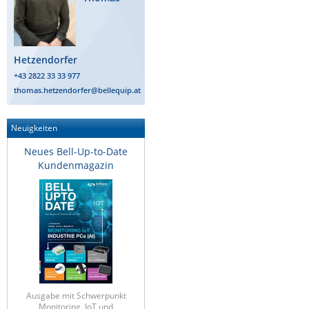
Raritan
Riello UPS
Hetzendorfer
Server Technology
+43 2822 33 33 977
Siretta
thomas.hetzendorfer@bellequip.at
SIRIO Antenne
Sunbird
Neuigkeiten
Tactical Software
Neues Bell-Up-to-Date
Kundenmagazin
TEKTELIC
Teltonika
Unwired Networks
Vision
WATTECO
Westermo
Ausgabe mit Schwerpunkt
Yuasa
Monitoring, IoT und