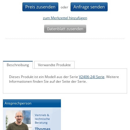
IEC Lock
Preis zusenden
Anfrage senden
oder
Ihse
zum Merkzettel hinzufügen
Kerlink
Datenblatt zusenden
Kramer Electronics
KVM TEC
Legrand
LigoWave
Beschreibung
Verwandte Produkte
Milesight
Dieses Produkt ist ein Modell aus der Serie
V2406-24I Serie
. Weitere
Moxa
Informationen finden Sie auf der Seite der Serie.
Netio
Panorama Antennas
Ansprechperson
PatchSee
Vertrieb &
Power Kingdom
technische
Beratung
Poynting
Thomas