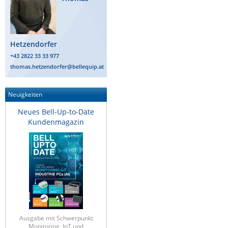
Raritan
Riello UPS
Hetzendorfer
Server Technology
+43 2822 33 33 977
Siretta
thomas.hetzendorfer@bellequip.at
SIRIO Antenne
Sunbird
Neuigkeiten
Tactical Software
Neues Bell-Up-to-Date
Kundenmagazin
TEKTELIC
Teltonika
Unwired Networks
Vision
WATTECO
Westermo
Ausgabe mit Schwerpunkt
Yuasa
Monitoring, IoT und