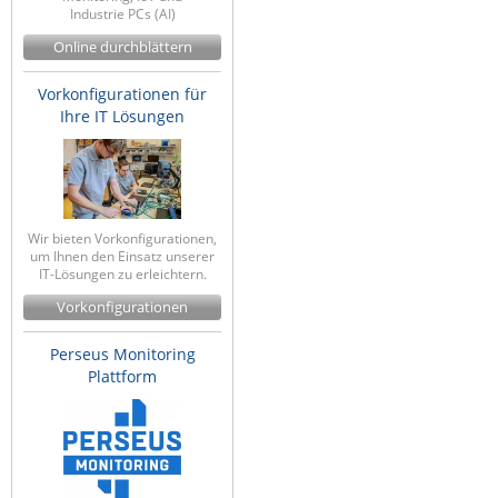
Industrie PCs (AI)
ZPE Systems
Online durchblättern
Vorkonfigurationen für
News zu unseren Herstellern
Ihre IT Lösungen
Wir bieten Vorkonfigurationen,
um Ihnen den Einsatz unserer
IT-Lösungen zu erleichtern.
Vorkonfigurationen
Perseus Monitoring
Plattform