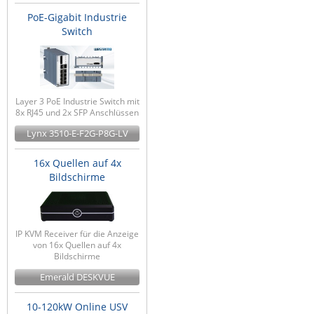
PoE-Gigabit Industrie
Switch
Layer 3 PoE Industrie Switch mit
8x RJ45 und 2x SFP Anschlüssen
Lynx 3510-E-F2G-P8G-LV
16x Quellen auf 4x
Bildschirme
IP KVM Receiver für die Anzeige
von 16x Quellen auf 4x
Bildschirme
Emerald DESKVUE
10-120kW Online USV