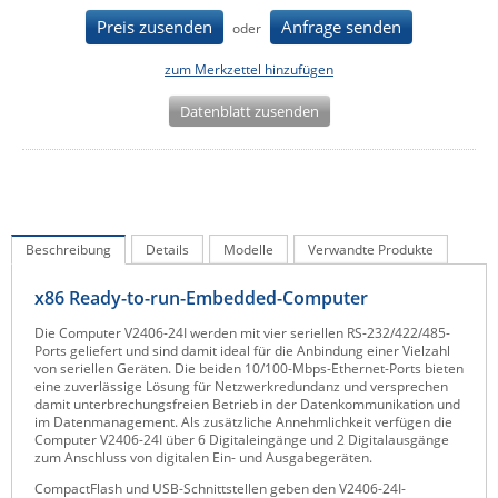
IEC Lock
Preis zusenden
Anfrage senden
oder
Ihse
zum Merkzettel hinzufügen
Kerlink
Datenblatt zusenden
Kramer Electronics
KVM TEC
Legrand
LigoWave
Beschreibung
Details
Modelle
Verwandte Produkte
Milesight
x86 Ready-to-run-Embedded-Computer
Moxa
Die Computer V2406-24I werden mit vier seriellen RS-232/422/485-
Netio
Ports geliefert und sind damit ideal für die Anbindung einer Vielzahl
von seriellen Geräten. Die beiden 10/100-Mbps-Ethernet-Ports bieten
Panorama Antennas
eine zuverlässige Lösung für Netzwerkredundanz und versprechen
damit unterbrechungsfreien Betrieb in der Datenkommunikation und
PatchSee
im Datenmanagement. Als zusätzliche Annehmlichkeit verfügen die
Computer V2406-24I über 6 Digitaleingänge und 2 Digitalausgänge
Power Kingdom
zum Anschluss von digitalen Ein- und Ausgabegeräten.
Poynting
CompactFlash und USB-Schnittstellen geben den V2406-24I-