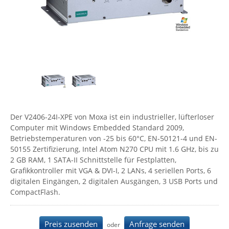
Comet System
Energiemessung
Energieverteilung
IP, WLAN & GSM Sensorik
IoT - Internet of Things
CompleTech
IPC, Industrielle Netzwerktechnik & WLAN
Contemporary Controls
Datenlogger
Remote I/O
Industrielle Netzwerktechnik / Kommunikation
Industrielle Computer
Sonstige
Digi
Eaton
Wi-Fi - WLAN - Wireless
Serverräume
RMA / Rücksendung / Support
Elsys
IT Netzwerktechnik / Kommunikation
Enginko - mcf88
Der V2406-24I-XPE von Moxa ist ein industrieller, lüfterloser
Fokus Technologies
Computer mit Windows Embedded Standard 2009,
Betriebstemperaturen von -25 bis 60°C, EN-50121-4 und EN-
Gefen
50155 Zertifizierung, Intel Atom N270 CPU mit 1.6 GHz, bis zu
Gude
2 GB RAM, 1 SATA-II Schnittstelle für Festplatten,
Grafikkontroller mit VGA & DVI-I, 2 LANs, 4 seriellen Ports, 6
Guntermann & Drunck
digitalen Eingängen, 2 digitalen Ausgängen, 3 USB Ports und
High Sec Labs
CompactFlash.
HW group
Preis zusenden
Anfrage senden
Icron
oder