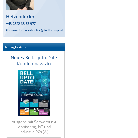
Raritan
Hetzendorfer
Riello UPS
+43 2822 33 33 977
Server Technology
thomas.hetzendorfer@bellequip.at
Siretta
SIRIO Antenne
Neuigkeiten
Sunbird
Neues Bell-Up-to-Date
Kundenmagazin
Tactical Software
TEKTELIC
Teltonika
Unwired Networks
Vision
WATTECO
Ausgabe mit Schwerpunkt
Westermo
Monitoring, IoT und
Industrie PCs (AI)
Yuasa