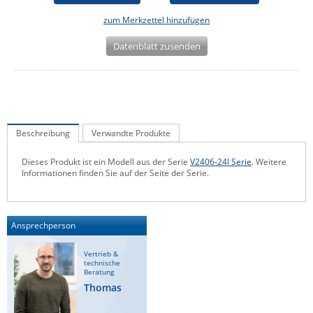
IEC Lock
zum Merkzettel hinzufügen
Ihse
Datenblatt zusenden
Kerlink
Kramer Electronics
KVM TEC
Legrand
Beschreibung
Verwandte Produkte
LigoWave
Dieses Produkt ist ein Modell aus der Serie
V2406-24I Serie
. Weitere
Milesight
Informationen finden Sie auf der Seite der Serie.
Moxa
Netio
Ansprechperson
Panorama Antennas
Vertrieb &
PatchSee
technische
Beratung
Power Kingdom
Thomas
Poynting