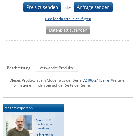
IEC Lock
Preis zusenden
Anfrage senden
oder
Ihse
zum Merkzettel hinzufügen
Kerlink
Datenblatt zusenden
Kramer Electronics
KVM TEC
Legrand
LigoWave
Beschreibung
Verwandte Produkte
Milesight
Dieses Produkt ist ein Modell aus der Serie
V2406-24I Serie
. Weitere
Moxa
Informationen finden Sie auf der Seite der Serie.
Netio
Panorama Antennas
Ansprechperson
PatchSee
Vertrieb &
Power Kingdom
technische
Beratung
Poynting
Thomas