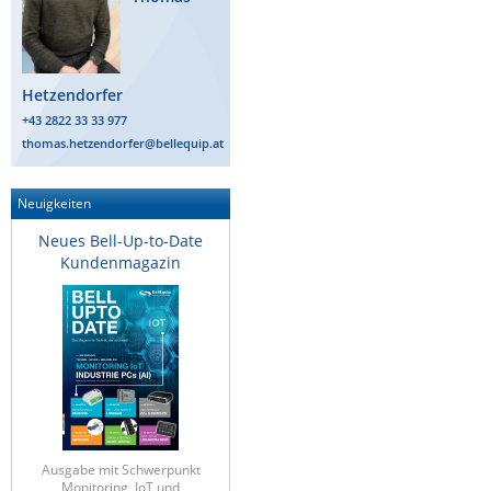
Raritan
Riello UPS
Hetzendorfer
Server Technology
+43 2822 33 33 977
Siretta
thomas.hetzendorfer@bellequip.at
SIRIO Antenne
Sunbird
Neuigkeiten
Tactical Software
Neues Bell-Up-to-Date
Kundenmagazin
TEKTELIC
Teltonika
Unwired Networks
Vision
WATTECO
Westermo
Ausgabe mit Schwerpunkt
Yuasa
Monitoring, IoT und