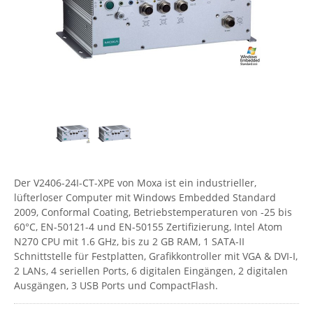
Comet System
Energiemessung
Energieverteilung
IP, WLAN & GSM Sensorik
IoT - Internet of Things
CompleTech
IPC, Industrielle Netzwerktechnik & WLAN
Contemporary Controls
Datenlogger
Remote I/O
Industrielle Netzwerktechnik / Kommunikation
Industrielle Computer
Sonstige
Digi
Eaton
Wi-Fi - WLAN - Wireless
Serverräume
RMA / Rücksendung / Support
Elsys
IT Netzwerktechnik / Kommunikation
Enginko - mcf88
Fokus Technologies
Der V2406-24I-CT-XPE von Moxa ist ein industrieller,
Gefen
lüfterloser Computer mit Windows Embedded Standard
2009, Conformal Coating, Betriebstemperaturen von -25 bis
Gude
60°C, EN-50121-4 und EN-50155 Zertifizierung, Intel Atom
Guntermann & Drunck
N270 CPU mit 1.6 GHz, bis zu 2 GB RAM, 1 SATA-II
Schnittstelle für Festplatten, Grafikkontroller mit VGA & DVI-I,
High Sec Labs
2 LANs, 4 seriellen Ports, 6 digitalen Eingängen, 2 digitalen
HW group
Ausgängen, 3 USB Ports und CompactFlash.
Icron