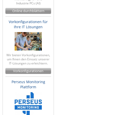
Industrie PCs (AI)
ZPE Systems
Online durchblättern
Vorkonfigurationen für
News zu unseren Herstellern
Ihre IT Lösungen
Wir bieten Vorkonfigurationen,
um Ihnen den Einsatz unserer
IT-Lösungen zu erleichtern.
Vorkonfigurationen
Perseus Monitoring
Plattform