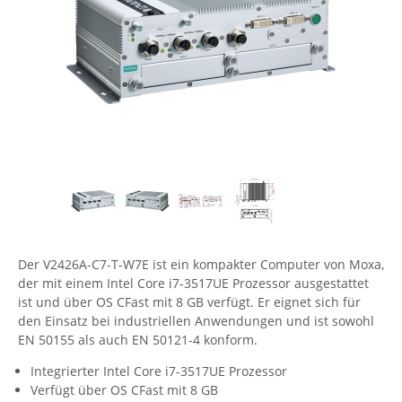
Comet System
Energiemessung
Energieverteilung
IP, WLAN & GSM Sensorik
IoT - Internet of Things
CompleTech
IPC, Industrielle Netzwerktechnik & WLAN
Contemporary Controls
Datenlogger
Remote I/O
Industrielle Netzwerktechnik / Kommunikation
Industrielle Computer
Sonstige
Digi
Eaton
Wi-Fi - WLAN - Wireless
Serverräume
RMA / Rücksendung / Support
Elsys
IT Netzwerktechnik / Kommunikation
Enginko - mcf88
Fokus Technologies
Gefen
Der V2426A-C7-T-W7E ist ein kompakter Computer von Moxa,
Gude
der mit einem Intel Core i7-3517UE Prozessor ausgestattet
ist und über OS CFast mit 8 GB verfügt. Er eignet sich für
Guntermann & Drunck
den Einsatz bei industriellen Anwendungen und ist sowohl
High Sec Labs
EN 50155 als auch EN 50121-4 konform.
HW group
Integrierter Intel Core i7-3517UE Prozessor
Verfügt über OS CFast mit 8 GB
Icron