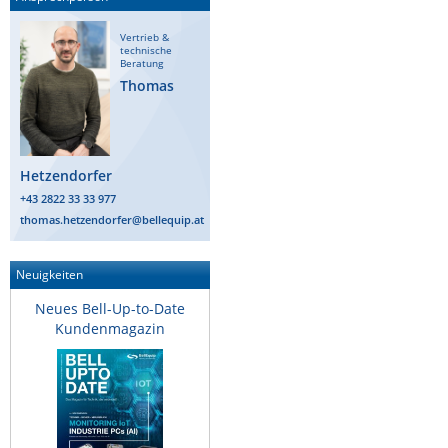
Raritan
Vertrieb &
technische
Riello UPS
Beratung
Thomas
Server Technology
Siretta
SIRIO Antenne
Hetzendorfer
Sunbird
+43 2822 33 33 977
Tactical Software
thomas.hetzendorfer@bellequip.at
TEKTELIC
Neuigkeiten
Teltonika
Neues Bell-Up-to-Date
Unwired Networks
Kundenmagazin
Vision
WATTECO
Westermo
Yuasa