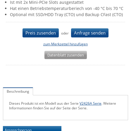
Ist mit 2x Mini-PCIe Slots ausgestattet
IEC Lock
Hat einen Betriebstemperaturberiech von -40 °C bis 70 °C
Optional mit SSD/HDD Tray (CTO) und Backup CFast (CTO)
Ihse
Kerlink
Preis zusenden
Anfrage senden
oder
Kramer Electronics
KVM TEC
zum Merkzettel hinzufügen
Legrand
Datenblatt zusenden
LigoWave
Milesight
Moxa
Netio
Beschreibung
Panorama Antennas
Dieses Produkt ist ein Modell aus der Serie
V2426A Serie
. Weitere
Informationen finden Sie auf der Seite der Serie.
PatchSee
Power Kingdom
Poynting
Ansprechperson