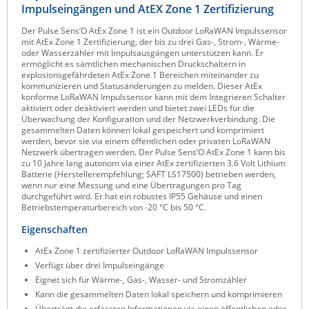
Impulseingängen und AtEX Zone 1 Zertifizierung
Raritan
Der Pulse Sens’O AtEx Zone 1 ist ein Outdoor LoRaWAN Impulssensor
Riello UPS
mit AtEx Zone 1 Zertifizierung, der bis zu drei Gas-, Strom-, Wärme-
oder Wasserzähler mit Impulsausgängen unterstützen kann. Er
Server Technology
ermöglicht es sämtlichen mechanischen Druckschaltern in
explosionsgefährdeten AtEx Zone 1 Bereichen miteinander zu
Siretta
kommunizieren und Statusänderungen zu melden. Dieser AtEx
konforme LoRaWAN Impulssensor kann mit dem Integrieren Schalter
SIRIO Antenne
aktiviert oder deaktiviert werden und bietet zwei LEDs für die
Überwachung der Konfiguration und der Netzwerkverbindung. Die
Sunbird
gesammelten Daten können lokal gespeichert und komprimiert
werden, bevor sie via einem öffentlichen oder privaten LoRaWAN
Tactical Software
Netzwerk übertragen werden. Der Pulse Sens’O AtEx Zone 1 kann bis
zu 10 Jahre lang autonom via einer AtEx zertifizierten 3.6 Volt Lithium
TEKTELIC
Batterie (Herstellerempfehlung; SAFT LS17500) betrieben werden,
wenn nur eine Messung und eine Übertragungen pro Tag
Teltonika
durchgeführt wird. Er hat ein robustes IP55 Gehäuse und einen
Betriebstemperaturbereich von -20 °C bis 50 °C.
Unwired Networks
Eigenschaften
Vision
AtEx Zone 1 zertifizierter Outdoor LoRaWAN Impulssensor
WATTECO
Verfügt über drei Impulseingänge
Westermo
Eignet sich für Wärme-, Gas-, Wasser- und Stromzähler
Kann die gesammelten Daten lokal speichern und komprimieren
Yuasa
Überträgt die erfassten Informationen via einen öffentlichen oder