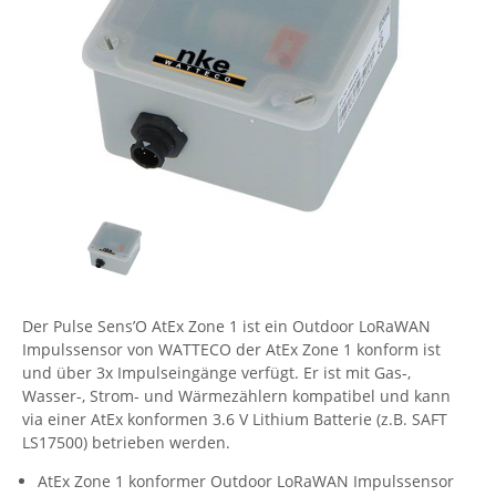
Comet System
Energiemessung
Energieverteilung
IP, WLAN & GSM Sensorik
IoT - Internet of Things
CompleTech
IPC, Industrielle Netzwerktechnik & WLAN
Contemporary Controls
Datenlogger
Remote I/O
Industrielle Netzwerktechnik / Kommunikation
Industrielle Computer
Sonstige
Digi
Eaton
Wi-Fi - WLAN - Wireless
Serverräume
RMA / Rücksendung / Support
Elsys
IT Netzwerktechnik / Kommunikation
Enginko - mcf88
Fokus Technologies
Gefen
Der Pulse Sens’O AtEx Zone 1 ist ein Outdoor LoRaWAN
Gude
Impulssensor von WATTECO der AtEx Zone 1 konform ist
und über 3x Impulseingänge verfügt. Er ist mit Gas-,
Guntermann & Drunck
Wasser-, Strom- und Wärmezählern kompatibel und kann
High Sec Labs
via einer AtEx konformen 3.6 V Lithium Batterie (z.B. SAFT
LS17500) betrieben werden.
HW group
AtEx Zone 1 konformer Outdoor LoRaWAN Impulssensor
Icron