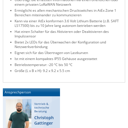
einem privaten LoRaWAN Netzwerk
ZPE Systems
Ermöglicht es allen mechanischen Druckswitches in AtEx Zone 1
Bereichen miteinander zu kommunizieren
Kann via einer AtEx konformen 3.6 Volt Lithium Batterie (z.B. SAFT
LS17500) bis zu 10 Jahre lang autonom betrieben werden
News zu unseren Herstellern
Hat einen Schalter für das Aktivieren oder Deaktivieren des
Impulssensor
Bietet 2x LEDs für das Überwachen der Konfiguration und
Netzwerkverbindung
Eignet sich für das Übertragen von Lastkurven
Ist mit einem kompaktes IP55 Gehäuse ausgestattet
Betriebstemperatur: -20 °C bis 50 °C
Größe (L x B x H): 9.2 x 9.2 x 5.5 cm
Ansprechperson
Vertrieb &
technische
Beratung
Christoph
Gattinger