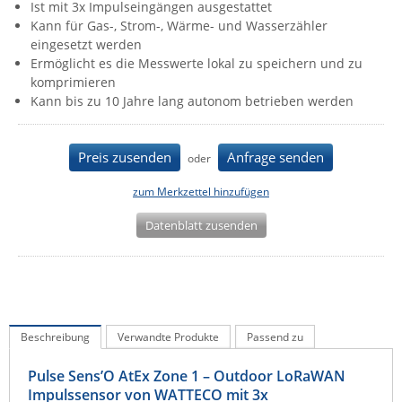
Ist mit 3x Impulseingängen ausgestattet
IEC Lock
Kann für Gas-, Strom-, Wärme- und Wasserzähler
eingesetzt werden
Ihse
Ermöglicht es die Messwerte lokal zu speichern und zu
Kerlink
komprimieren
Kann bis zu 10 Jahre lang autonom betrieben werden
Kramer Electronics
KVM TEC
Preis zusenden
Anfrage senden
oder
Legrand
LigoWave
zum Merkzettel hinzufügen
Milesight
Datenblatt zusenden
Moxa
Netio
Panorama Antennas
PatchSee
Beschreibung
Verwandte Produkte
Passend zu
Power Kingdom
Pulse Sens’O AtEx Zone 1 – Outdoor LoRaWAN
Poynting
Impulssensor von WATTECO mit 3x