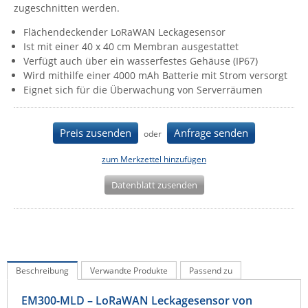
zugeschnitten werden.
IEC Lock
Flächendeckender LoRaWAN Leckagesensor
Ihse
Ist mit einer 40 x 40 cm Membran ausgestattet
Kerlink
Verfügt auch über ein wasserfestes Gehäuse (IP67)
Wird mithilfe einer 4000 mAh Batterie mit Strom versorgt
Kramer Electronics
Eignet sich für die Überwachung von Serverräumen
KVM TEC
Legrand
Preis zusenden
Anfrage senden
oder
LigoWave
zum Merkzettel hinzufügen
Milesight
Datenblatt zusenden
Moxa
Netio
Panorama Antennas
PatchSee
Beschreibung
Verwandte Produkte
Passend zu
Power Kingdom
EM300-MLD – LoRaWAN Leckagesensor von
Poynting