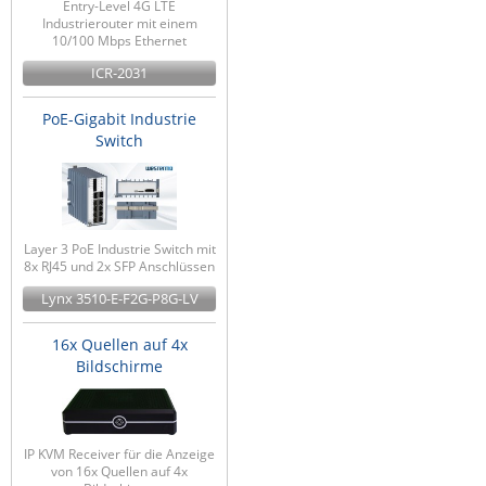
Entry-Level 4G LTE
Industrierouter mit einem
10/100 Mbps Ethernet
ICR-2031
PoE-Gigabit Industrie
Switch
Layer 3 PoE Industrie Switch mit
8x RJ45 und 2x SFP Anschlüssen
Lynx 3510-E-F2G-P8G-LV
16x Quellen auf 4x
Bildschirme
IP KVM Receiver für die Anzeige
von 16x Quellen auf 4x