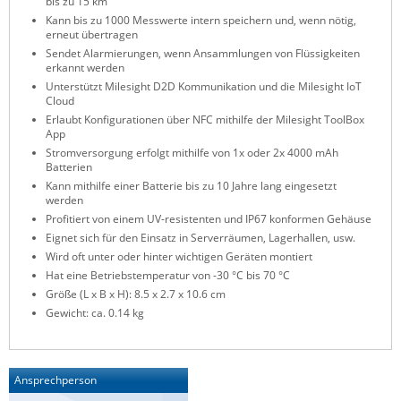
bis zu 15 km
ZPE Systems
Kann bis zu 1000 Messwerte intern speichern und, wenn nötig,
erneut übertragen
Sendet Alarmierungen, wenn Ansammlungen von Flüssigkeiten
erkannt werden
Unterstützt Milesight D2D Kommunikation und die Milesight IoT
News zu unseren Herstellern
Cloud
Erlaubt Konfigurationen über NFC mithilfe der Milesight ToolBox
App
Stromversorgung erfolgt mithilfe von 1x oder 2x 4000 mAh
Batterien
Kann mithilfe einer Batterie bis zu 10 Jahre lang eingesetzt
werden
Profitiert von einem UV-resistenten und IP67 konformen Gehäuse
Eignet sich für den Einsatz in Serverräumen, Lagerhallen, usw.
Wird oft unter oder hinter wichtigen Geräten montiert
Hat eine Betriebstemperatur von -30 °C bis 70 °C
Größe (L x B x H): 8.5 x 2.7 x 10.6 cm
Gewicht: ca. 0.14 kg
Ansprechperson