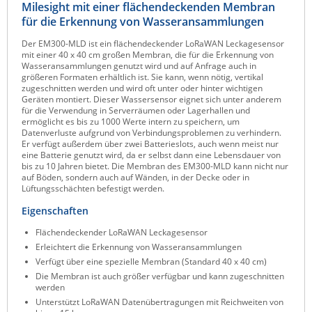
Milesight mit einer flächendeckenden Membran
Raritan
für die Erkennung von Wasseransammlungen
Riello UPS
Der EM300-MLD ist ein flächendeckender LoRaWAN Leckagesensor
mit einer 40 x 40 cm großen Membran, die für die Erkennung von
Server Technology
Wasseransammlungen genutzt wird und auf Anfrage auch in
größeren Formaten erhältlich ist. Sie kann, wenn nötig, vertikal
Siretta
zugeschnitten werden und wird oft unter oder hinter wichtigen
Geräten montiert. Dieser Wassersensor eignet sich unter anderem
SIRIO Antenne
für die Verwendung in Serverräumen oder Lagerhallen und
ermöglicht es bis zu 1000 Werte intern zu speichern, um
Sunbird
Datenverluste aufgrund von Verbindungsproblemen zu verhindern.
Er verfügt außerdem über zwei Batterieslots, auch wenn meist nur
Tactical Software
eine Batterie genutzt wird, da er selbst dann eine Lebensdauer von
bis zu 10 Jahren bietet. Die Membran des EM300-MLD kann nicht nur
TEKTELIC
auf Böden, sondern auch auf Wänden, in der Decke oder in
Lüftungsschächten befestigt werden.
Teltonika
Eigenschaften
Unwired Networks
Flächendeckender LoRaWAN Leckagesensor
Vision
Erleichtert die Erkennung von Wasseransammlungen
WATTECO
Verfügt über eine spezielle Membran (Standard 40 x 40 cm)
Die Membran ist auch größer verfügbar und kann zugeschnitten
Westermo
werden
Unterstützt LoRaWAN Datenübertragungen mit Reichweiten von
Yuasa