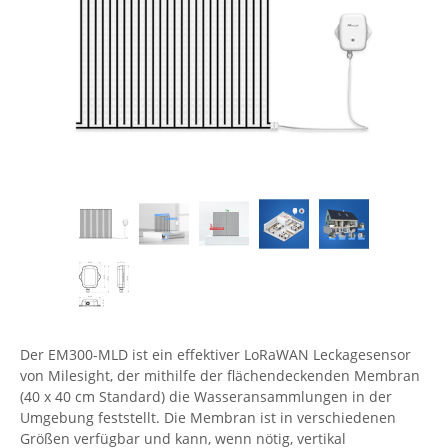
Comet System
Energiemessung
Energieverteilung
IP, WLAN & GSM Sensorik
IoT - Internet of Things
CompleTech
IPC, Industrielle Netzwerktechnik & WLAN
Contemporary Controls
Datenlogger
Remote I/O
Industrielle Netzwerktechnik / Kommunikation
Industrielle Computer
Sonstige
Digi
Eaton
Wi-Fi - WLAN - Wireless
Serverräume
RMA / Rücksendung / Support
Elsys
IT Netzwerktechnik / Kommunikation
Enginko - mcf88
Fokus Technologies
Gefen
Gude
Guntermann & Drunck
Der EM300-MLD ist ein effektiver LoRaWAN Leckagesensor
High Sec Labs
von Milesight, der mithilfe der flächendeckenden Membran
(40 x 40 cm Standard) die Wasseransammlungen in der
HW group
Umgebung feststellt. Die Membran ist in verschiedenen
Größen verfügbar und kann, wenn nötig, vertikal
Icron