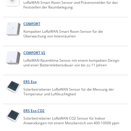
LoRaWAN Smart Room Sensor und Präsenzmelder für das
IEC Lock
Feststellen der Raumbelegung
Ihse
COMFORT
Kerlink
Kompakter LoRaWAN Smart Room Sensor für die
Kramer Electronics
Überwachung von Innenräumen
KVM TEC
COMFORT V2
Legrand
LoRaWAN Raumklima Sensor mit einem kompakten Design
LigoWave
und einer Batterielebensdauer von bis zu 11 Jahren
Milesight
Moxa
ERS Eco
Solarbetriebener LoRaWAN Sensor für die Messung der
Netio
Temperatur und Luftfeuchtigkeit
Panorama Antennas
PatchSee
ERS Eco CO2
Solarbetriebener LoRaWAN CO2 Sensor für Indoor
Power Kingdom
Anwendungen mit einem Messbereich von 400-10000 ppm
Poynting