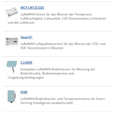
Raritan
MCF-LW12CO2E
Riello UPS
LoRaWAN Sensor für das Messen der Temperatur,
Luftfeuchtigkeit, Luftqualität, CO2 Konzentration, Lichtstärke
Server Technology
und des Luftdrucks
Siretta
Vaqa'O+
SIRIO Antenne
LoRaWAN Luftqualitätssensor für das Messen der CO2- und
Sunbird
VOC Konzentration in Räumen
Tactical Software
CLOVER
TEKTELIC
Kompakter LoRaWAN Bodensensor für Messung der
Teltonika
Bodenfeuchte, Bodentemperatur und
Umgebungsbedingungen
Unwired Networks
Vision
KIWI
WATTECO
LoRaWAN Bodenfeuchte- und Temperatursensor für Smart
Farming (intelligente Landwirtschaft)
Westermo
Yuasa