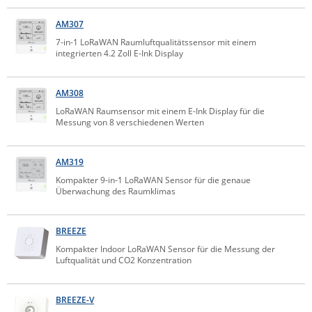
Comet System
Energiemessung
Energieverteilung
AM307
IP, WLAN & GSM Sensorik
IoT - Internet of Things
CompleTech
IPC, Industrielle Netzwerktechnik & WLAN
7-in-1 LoRaWAN Raumluftqualitätssensor mit einem
integrierten 4.2 Zoll E-Ink Display
Contemporary Controls
Datenlogger
Remote I/O
Industrielle Netzwerktechnik / Kommunikation
Industrielle Computer
Sonstige
Digi
AM308
Eaton
Wi-Fi - WLAN - Wireless
LoRaWAN Raumsensor mit einem E-Ink Display für die
Serverräume
RMA / Rücksendung / Support
Messung von 8 verschiedenen Werten
Elsys
IT Netzwerktechnik / Kommunikation
Enginko - mcf88
AM319
Fokus Technologies
Kompakter 9-in-1 LoRaWAN Sensor für die genaue
Überwachung des Raumklimas
Gefen
Gude
BREEZE
Guntermann & Drunck
Kompakter Indoor LoRaWAN Sensor für die Messung der
High Sec Labs
Luftqualität und CO2 Konzentration
HW group
BREEZE-V
Icron