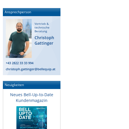
ZPE Systems
Ansprechperson
Vertrieb &
News zu unseren Herstellern
technische
Beratung
Christoph
Gattinger
+43 2822 33 33 994
christoph.gattinger@bellequip.at
Neuigkeiten
Neues Bell-Up-to-Date
Kundenmagazin