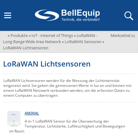
»
Produkte
»
IoT - Internet of Things
»
LoRaWAN -
Merkzettel
Adder
(
0
)
M2M Router, Antennen, VPN & SIM
Übersicht
LAGERABVERKAUF Stromverteilung und -messung
Unternehmen
Long Range Wide Area Network
»
LoRaWAN Sensoren
»
ADEL system
LoRaWAN Lichtsensoren
Fernwartung via Mobilfunk (M2M)
Advantech
Wissen
Ansprechpersonen
LoRaWAN Lichtsensoren
Advantech-Conel
SD-WAN & Bonding
Neue Produkte
Veranstaltungen
AKCP / AKCess Pro
LoRaWAN Lichtsensoren werden für die Messung der Lichtintensität
Antennen
Amit
eingesetzt wird. Sie geben die gemessenen Werte in lux an und können mit
Veranstaltungen
Jobs & Karriere
einem LoRaWAN Netzwerk verbunden werden, um die erfassten Daten zu
Aten
einem Computer zu übertragen.
KVM & Audio/Video Signalverteilung
Bachmann
Bell-Up-to-Date Magazine
News
AM304L
KVM
Audio/Video
Black Box
USV, Energieverteilung & -messung
4-in-1 LoRaWAN Sensor für die Überwachung der
Aktueller Newsletter
Bondix
Temperatur, Lichtstärke, Luftfeuchtigkeit und Bewegungen
Kabel und Verkabelung
Digital Signage
im Raum
USV / UPS
Industrielle Stromversorgung
Cambium Networks
IoT, Umgebungsmonitoring & Sensorik