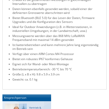
Intervallen zu übertragen
ZPE Systems
Daten können ebenfalls gesendet werden, sobald einer der
definierten Grenzwerte überschritten wird
Bietet Bluetooth (BLE 5.0) für das Lesen der Daten, Firmware
Upgrades und die Konfiguration des Sensors
News zu unseren Herstellern
Ideal für Outdoor Anwendungen (z.B. in Wetterstationen, in
industriellen Umgebungen, in der Landwirtschaft, usw.)
Messungswerte werden über das 868 MHz LoRaWAN
Frequenzband mit maximal 14 dBm gesendet
Ist batteriebetrieben und kann mehrere Jahre lang eigenständig
im Betrieb sein
Verfügt über einen ARM Cortex M4 Prozessor
Bietet ein robustes IP67 konformes Gehäuse
Eignet sich für Wand- oder Mast-Montage
Betriebstemperaturbereich: -30 °C bis 70 °C
Größe (L x B x H): 9.8 x 5.9 x 3.9 cm
Gewicht: ca. 0.1 kg
Ansprechperson
Vertrieb &