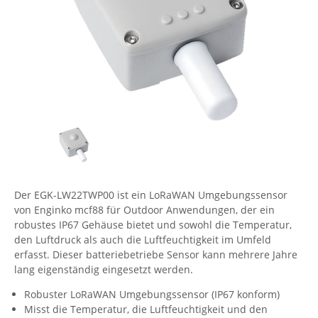
Comet System
Energiemessung
Energieverteilung
IP, WLAN & GSM Sensorik
IoT - Internet of Things
CompleTech
IPC, Industrielle Netzwerktechnik & WLAN
Contemporary Controls
Datenlogger
Remote I/O
Industrielle Netzwerktechnik / Kommunikation
Industrielle Computer
Sonstige
Digi
Eaton
Wi-Fi - WLAN - Wireless
Serverräume
RMA / Rücksendung / Support
Elsys
IT Netzwerktechnik / Kommunikation
Enginko - mcf88
Fokus Technologies
Der EGK-LW22TWP00 ist ein LoRaWAN Umgebungssensor
Gefen
von Enginko mcf88 für Outdoor Anwendungen, der ein
Gude
robustes IP67 Gehäuse bietet und sowohl die Temperatur,
den Luftdruck als auch die Luftfeuchtigkeit im Umfeld
Guntermann & Drunck
erfasst. Dieser batteriebetriebe Sensor kann mehrere Jahre
High Sec Labs
lang eigenständig eingesetzt werden.
HW group
Robuster LoRaWAN Umgebungssensor (IP67 konform)
Misst die Temperatur, die Luftfeuchtigkeit und den
Icron