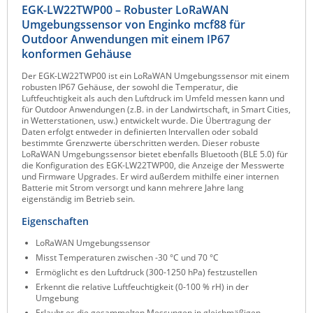
EGK-LW22TWP00 – Robuster LoRaWAN
Raritan
Umgebungssensor von Enginko mcf88 für
Riello UPS
Outdoor Anwendungen mit einem IP67
konformen Gehäuse
Server Technology
Der EGK-LW22TWP00 ist ein LoRaWAN Umgebungssensor mit einem
Siretta
robusten IP67 Gehäuse, der sowohl die Temperatur, die
Luftfeuchtigkeit als auch den Luftdruck im Umfeld messen kann und
SIRIO Antenne
für Outdoor Anwendungen (z.B. in der Landwirtschaft, in Smart Cities,
in Wetterstationen, usw.) entwickelt wurde. Die Übertragung der
Sunbird
Daten erfolgt entweder in definierten Intervallen oder sobald
bestimmte Grenzwerte überschritten werden. Dieser robuste
Tactical Software
LoRaWAN Umgebungssensor bietet ebenfalls Bluetooth (BLE 5.0) für
die Konfiguration des EGK-LW22TWP00, die Anzeige der Messwerte
TEKTELIC
und Firmware Upgrades. Er wird außerdem mithilfe einer internen
Batterie mit Strom versorgt und kann mehrere Jahre lang
Teltonika
eigenständig im Betrieb sein.
Unwired Networks
Eigenschaften
Vision
LoRaWAN Umgebungssensor
Misst Temperaturen zwischen -30 °C und 70 °C
WATTECO
Ermöglicht es den Luftdruck (300-1250 hPa) festzustellen
Westermo
Erkennt die relative Luftfeuchtigkeit (0-100 % rH) in der
Umgebung
Yuasa
Erlaubt es die gesammelten Messungen in gleichmäßigen