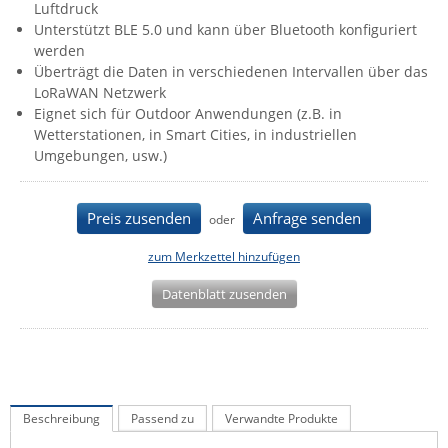
Luftdruck
IEC Lock
Unterstützt BLE 5.0 und kann über Bluetooth konfiguriert
werden
Ihse
Überträgt die Daten in verschiedenen Intervallen über das
Kerlink
LoRaWAN Netzwerk
Eignet sich für Outdoor Anwendungen (z.B. in
Kramer Electronics
Wetterstationen, in Smart Cities, in industriellen
KVM TEC
Umgebungen, usw.)
Legrand
LigoWave
Preis zusenden
Anfrage senden
oder
Milesight
zum Merkzettel hinzufügen
Moxa
Datenblatt zusenden
Netio
Panorama Antennas
PatchSee
Power Kingdom
Beschreibung
Passend zu
Verwandte Produkte
Poynting