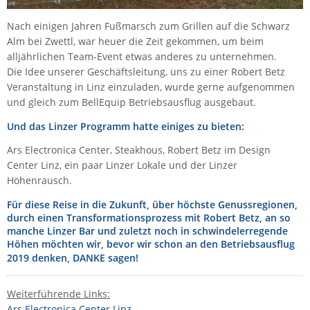
Raritan
Nach einigen Jahren Fußmarsch zum Grillen auf die Schwarz
Riello UPS
Alm bei Zwettl, war heuer die Zeit gekommen, um beim
alljährlichen Team-Event etwas anderes zu unternehmen.
Server Technology
Die Idee unserer Geschäftsleitung, uns zu einer Robert Betz
Siretta
Veranstaltung in Linz einzuladen, wurde gerne aufgenommen
und gleich zum BellEquip Betriebsausflug ausgebaut.
SIRIO Antenne
Und das Linzer Programm hatte einiges zu bieten:
Sunbird
Tactical Software
Ars Electronica Center, Steakhous, Robert Betz im Design
Center Linz, ein paar Linzer Lokale und der Linzer
TEKTELIC
Höhenrausch.
Teltonika
Für diese Reise in die Zukunft, über höchste Genussregionen,
Unwired Networks
durch einen Transformationsprozess mit Robert Betz, an so
manche Linzer Bar und zuletzt noch in schwindelerregende
Vision
Höhen möchten wir, bevor wir schon an den Betriebsausflug
2019 denken, DANKE sagen!
WATTECO
Westermo
Weiterführende Links:
Yuasa
Ars Electronica Center Linz