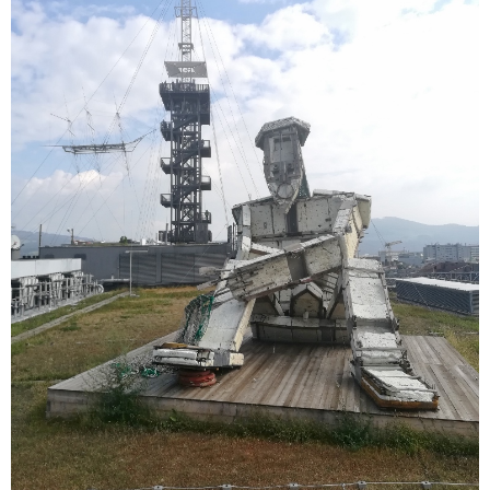
IEC Lock
Ihse
Kerlink
Kramer Electronics
KVM TEC
Legrand
LigoWave
Milesight
Moxa
Netio
Panorama Antennas
PatchSee
Power Kingdom
Poynting