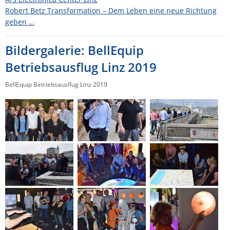
Robert Betz Transformation – Dem Leben eine neue Richtung
ZPE Systems
geben …
Bildergalerie: BellEquip
News zu unseren Herstellern
Betriebsausflug Linz 2019
BellEquip Betriebsausflug Linz 2019