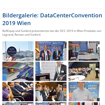
Raritan
Riello UPS
Bildergalerie: DataCenterConvention
Server Technology
2019 Wien
Siretta
BellEquip und Sunbird präsentierten bei der DCC 2019 in Wien Produkte von
Legrand, Raritan und Sunbird.
SIRIO Antenne
Sunbird
Tactical Software
TEKTELIC
Teltonika
Unwired Networks
Vision
WATTECO
Westermo
Yuasa