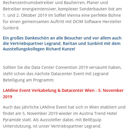
Rechenzentrumsbetreiber und Bauherren, Planer und
IEC Lock
Betreiber energieintensiver, komplexer Sonderbauten bot am
1. und 2. Oktober 2019 im Sofitel Vienna eine perfekte Bühne
Ihse
für einen gemeinsamen Auftritt mit DCIM Software Hersteller
Kerlink
Sunbird.
Kramer Electronics
Ein großes Dankeschön an alle Besucher und vor allem auch
KVM TEC
die Vertriebspartner Legrand, Raritan und Sunbird mit dem
Ausstellungskollegen Richard Kunze!
Legrand
LigoWave
Sollten Sie die Data Center Convention 2019 versäumt haben,
Milesight
steht schon das nächste Datacenter Event mit Legrand
Beteiligung am Programm:
Moxa
Netio
LANline Event Verkabelung & Datacenter Wien - 5. November
2019
Panorama Antennas
Auch das jährliche LANline Event hat sich in Wien etabliert und
PatchSee
findet am 5. November 2019 wieder im Austria Trend Hotel
Power Kingdom
Pyramide statt. Als Ausssteller
dabei,
mit BellEquip
Unterstützung, ist unser Vertriebspartner Legrand.
Poynting