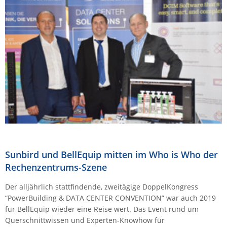
Comet System
Energiemessung
Energieverteilung
IP, WLAN & GSM Sensorik
IoT - Internet of Things
CompleTech
IPC, Industrielle Netzwerktechnik & WLAN
Contemporary Controls
Datenlogger
Remote I/O
Industrielle Netzwerktechnik / Kommunikation
Industrielle Computer
Sonstige
Digi
Eaton
Wi-Fi - WLAN - Wireless
Serverräume
RMA / Rücksendung / Support
Elsys
IT Netzwerktechnik / Kommunikation
Enginko - mcf88
Fokus Technologies
Gefen
Sunbird und BellEquip mitten im Who is Who der
Gude
Rechenzentrums-Szene
Guntermann & Drunck
Der alljährlich stattfindende, zweitägige DoppelKongress
High Sec Labs
“PowerBuilding & DATA CENTER CONVENTION” war auch 2019
HW group
für BellEquip wieder eine Reise wert. Das Event rund um
Querschnittwissen und Experten-Knowhow für
Icron