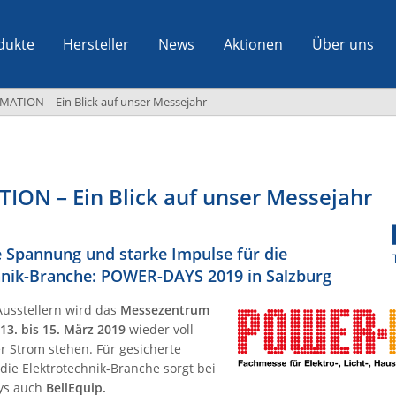
dukte
Hersteller
News
Aktionen
Über uns
ION – Ein Blick auf unser Messejahr
N – Ein Blick auf unser Messejahr
e Spannung und starke Impulse für die
hnik-Branche: POWER-DAYS 2019 in Salzburg
Ausstellern wird
das
Messezentrum
13. bis 15. März 2019
wieder voll
r Strom stehen. Für gesicherte
die Elektrotechnik-Branche sorgt bei
ys auch
BellEquip.