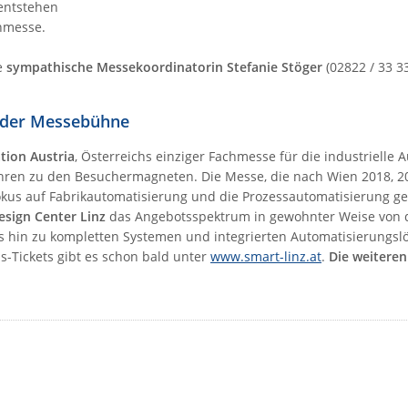
 entstehen
chmesse.
e
sympathische Messekoordinatorin Stefanie Stöger
(02822 / 33 3
f der Messebühne
ion Austria
, Österreichs einziger Fachmesse für die industrielle 
ahren zu den Besuchermagneten. Die Messe, die nach Wien 2018, 20
 Fokus auf Fabrikautomatisierung und die Prozessautomatisierung ge
esign Center Linz
das Angebotsspektrum in gewohnter Weise von 
hin zu kompletten Systemen und integrierten Automatisierungsl
is-Tickets gibt es schon bald unter
www.smart-linz.at
.
Die weiteren