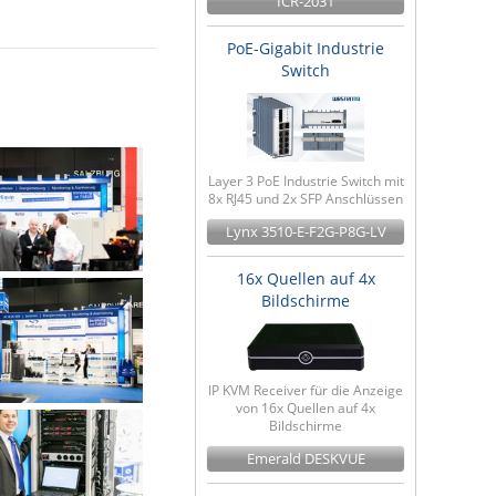
ICR-2031
PoE-Gigabit Industrie
Switch
Layer 3 PoE Industrie Switch mit
8x RJ45 und 2x SFP Anschlüssen
Lynx 3510-E-F2G-P8G-LV
16x Quellen auf 4x
Bildschirme
IP KVM Receiver für die Anzeige
von 16x Quellen auf 4x
Bildschirme
Emerald DESKVUE