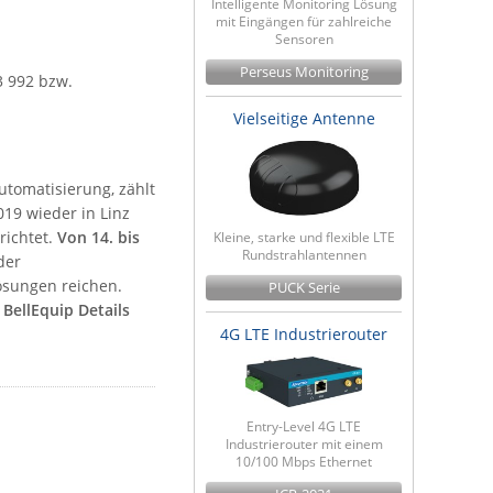
Intelligente Monitoring Lösung
mit Eingängen für zahlreiche
Sensoren
Perseus Monitoring
3 992 bzw.
Vielseitige Antenne
Automatisierung, zählt
19 wieder in Linz
richtet.
Von 14. bis
Kleine, starke und flexible LTE
Rundstrahlantennen
der
ösungen reichen.
PUCK Serie
 BellEquip Details
4G LTE Industrierouter
Entry-Level 4G LTE
Industrierouter mit einem
10/100 Mbps Ethernet