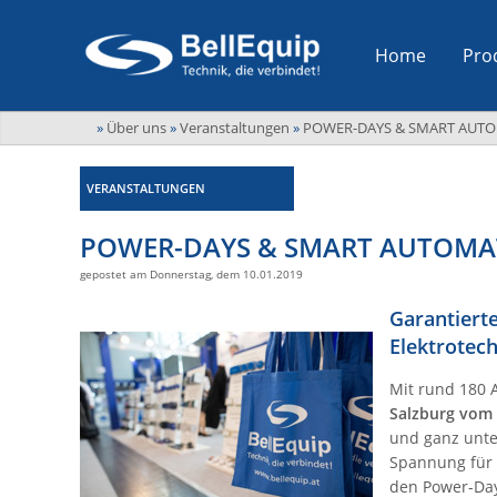
Home
Pro
»
Über uns
»
Veranstaltungen
»
POWER-DAYS & SMART AUTOMAT
VERANSTALTUNGEN
POWER-DAYS & SMART AUTOMATIO
gepostet am Donnerstag, dem 10.01.2019
Garantiert
Elektrotec
Mit rund 180 
Salzburg
vom 
und ganz unte
Spannung für 
den Power-Da