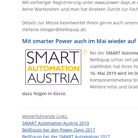
Mit vorheriger Registrierung unter www.power-days.at
keine Wartezeiten und man hat direkten Zutritt zur Fa
Details zur Messe beantwortet Ihnen gerne auch unser
stefanie.steoger@bellequip.at)
Mit smarter Power auch im Mai wieder au
Bei der
SMART Automat
BellEquip schon seit J
stattfindet, hat ihren
16. Mai 2019 wird im D
Komponentenebene bis 
Weitere Infos und Grat
dazu folgen in Kürze.
Weiterführende Links:
SMART Automation Austria 2019
BellEquip bei den Power-Days 2017
BellEquip bei der SMART Automation 2017