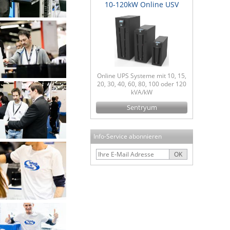
10-120kW Online USV
Online UPS Systeme mit 10, 15,
20, 30, 40, 60, 80, 100 oder 120
kVA/kW
Sentryum
Info-Service abonnieren
OK