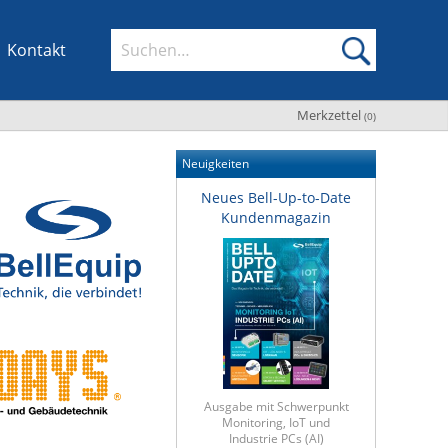
Kontakt
Merkzettel
(
0
)
Neuigkeiten
Neues Bell-Up-to-Date
Kundenmagazin
Ausgabe mit Schwerpunkt
Monitoring, IoT und
Industrie PCs (AI)