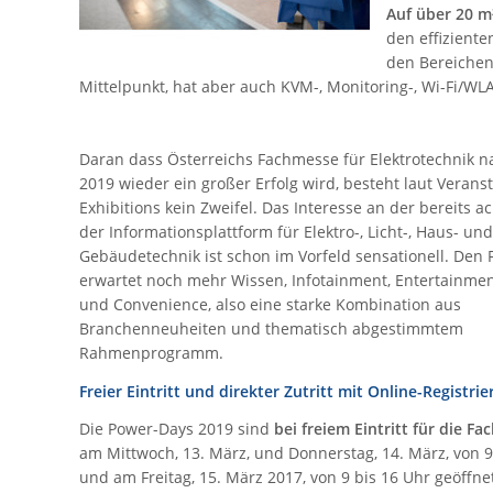
Auf über 20 
den effizient
den Bereichen
Mittelpunkt, hat aber auch KVM-, Monitoring-, Wi-Fi/W
Daran dass Österreichs Fachmesse für Elektrotechnik 
2019 wieder ein großer Erfolg wird, besteht laut Verans
Exhibitions kein Zweifel. Das Interesse an der bereits 
der Informationsplattform für Elektro-, Licht-, Haus- und
Gebäudetechnik ist schon im Vorfeld sensationell. Den
erwartet noch mehr Wissen, Infotainment, Entertainmen
und Convenience, also eine starke Kombination aus
Branchenneuheiten und thematisch abgestimmtem
Rahmenprogramm.
Freier Eintritt und direkter Zutritt mit Online-Registri
Die Power-Days 2019 sind
bei freiem Eintritt für die Fa
am Mittwoch, 13. März, und Donnerstag, 14. März, von 9
und am Freitag, 15. März 2017, von 9 bis 16 Uhr geöffne