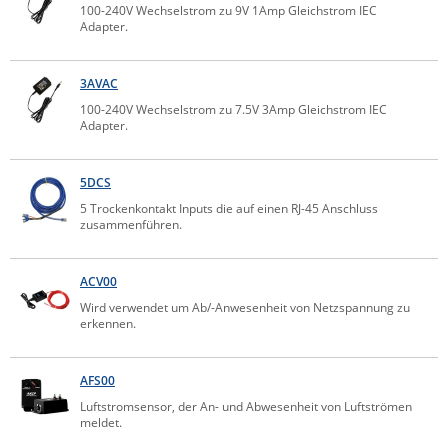
100-240V Wechselstrom zu 9V 1Amp Gleichstrom IEC
Raritan
Adapter.
Riello UPS
3AVAC
Server Technology
100-240V Wechselstrom zu 7.5V 3Amp Gleichstrom IEC
Siretta
Adapter.
SIRIO Antenne
Sunbird
5DCS
5 Trockenkontakt Inputs die auf einen RJ-45 Anschluss
Tactical Software
zusammenführen.
TEKTELIC
Teltonika
ACV00
Wird verwendet um Ab/-Anwesenheit von Netzspannung zu
Unwired Networks
erkennen.
Vision
WATTECO
AFS00
Westermo
Luftstromsensor, der An- und Abwesenheit von Luftströmen
meldet.
Yuasa