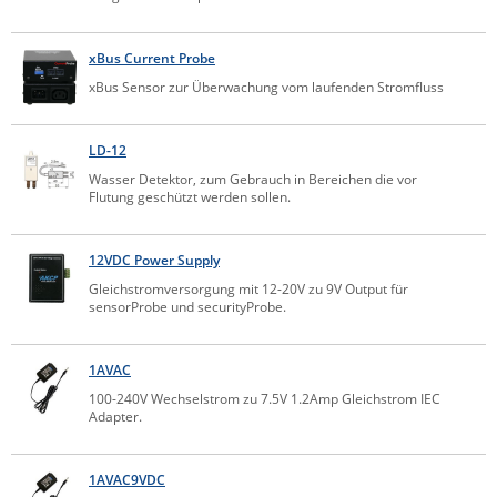
IEC Lock
xBus Current Probe
Ihse
xBus Sensor zur Überwachung vom laufenden Stromfluss
Kerlink
Kramer Electronics
LD-12
KVM TEC
Wasser Detektor, zum Gebrauch in Bereichen die vor
Flutung geschützt werden sollen.
Legrand
LigoWave
12VDC Power Supply
Milesight
Gleichstromversorgung mit 12-20V zu 9V Output für
sensorProbe und securityProbe.
Moxa
Netio
1AVAC
Panorama Antennas
100-240V Wechselstrom zu 7.5V 1.2Amp Gleichstrom IEC
PatchSee
Adapter.
Power Kingdom
1AVAC9VDC
Poynting