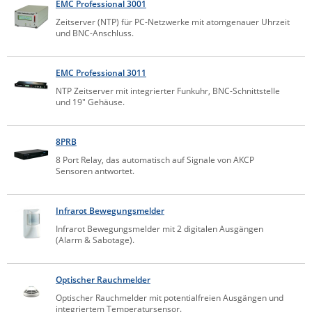
EMC Professional 3001
Comet System
Energiemessung
Energieverteilung
Zeitserver (NTP) für PC-Netzwerke mit atomgenauer Uhrzeit
IP, WLAN & GSM Sensorik
IoT - Internet of Things
und BNC-Anschluss.
CompleTech
IPC, Industrielle Netzwerktechnik & WLAN
Contemporary Controls
Datenlogger
Remote I/O
EMC Professional 3011
Industrielle Netzwerktechnik / Kommunikation
Industrielle Computer
Sonstige
Digi
NTP Zeitserver mit integrierter Funkuhr, BNC-Schnittstelle
und 19" Gehäuse.
Eaton
Wi-Fi - WLAN - Wireless
Serverräume
RMA / Rücksendung / Support
Elsys
IT Netzwerktechnik / Kommunikation
8PRB
Enginko - mcf88
8 Port Relay, das automatisch auf Signale von AKCP
Fokus Technologies
Sensoren antwortet.
Gefen
Infrarot Bewegungsmelder
Gude
Infrarot Bewegungsmelder mit 2 digitalen Ausgängen
Guntermann & Drunck
(Alarm & Sabotage).
High Sec Labs
Optischer Rauchmelder
HW group
Optischer Rauchmelder mit potentialfreien Ausgängen und
Icron
integriertem Temperatursensor.