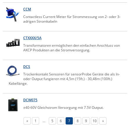
ZPE Systems
CCM
Contactless Current Meter für Strommessung von 2- oder 3-
adrigen Stromkabeln
News zu unseren Herstellern
CTXXXX/5A
Transformatoren ermöglichen den einfachen Anschluss von
AKCP Produkten an die Stromversorgung.
DCS
Trockenkontakt Sensoren für sensorProbe Geräte die als In-
oder Output fungieren mit 4,5m (15ft.) - 30,48m (100ft.)
Kabellänge.
DCW075
±40-60V Gleichstrom Versorgung mit 7.5V Output.
«
1
…
5
6
7
8
9
10
»