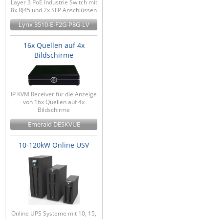
Layer 3 PoE Industrie Switch mit
8x RJ45 und 2x SFP Anschlüssen
Lynx 3510-E-F2G-P8G-LV
16x Quellen auf 4x
Bildschirme
IP KVM Receiver für die Anzeige
von 16x Quellen auf 4x
Bildschirme
Emerald DESKVUE
10-120kW Online USV
Online UPS Systeme mit 10, 15,