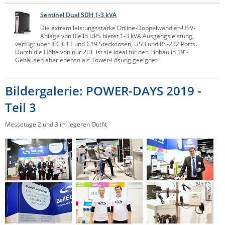
ZPE Systems
Sentinel Dual SDH 1-3 kVA
Die extrem leistungsstarke Online-Doppelwandler-USV-
Anlage von Riello UPS bietet 1-3 kVA Ausgangsleistung,
verfügt über IEC C13 und C19 Steckdosen, USB und RS-232 Ports.
News zu unseren Herstellern
Durch die Höhe von nur 2HE ist sie ideal für den Einbau in 19”-
Gehäusen aber ebenso als Tower-Lösung geeignet.
Bildergalerie: POWER-DAYS 2019 -
Teil 3
Messetage 2 und 3 im legeren Outfit