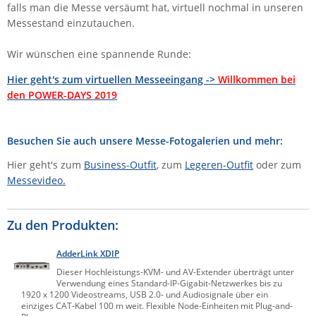
falls man die Messe versäumt hat, virtuell nochmal in unseren
IEC Lock
Messestand einzutauchen.
Ihse
Wir wünschen eine spannende Runde:
Kerlink
Hier geht's zum virtuellen Messeeingang ->
Willkommen bei
Kramer Electronics
den POWER-DAYS 2019
KVM TEC
Legrand
Besuchen Sie auch unsere Messe-Fotogalerien und mehr:
LigoWave
Hier geht's zum
Business-Outfit
, zum
Legeren
-Outfit
oder zum
Milesight
Messevideo.
Moxa
Netio
Zu den Produkten:
Panorama Antennas
AdderLink XDIP
PatchSee
Dieser Hochleistungs-KVM- und AV-Extender überträgt unter
Verwendung eines Standard-IP-Gigabit-Netzwerkes bis zu
Power Kingdom
1920 x 1200 Videostreams, USB 2.0- und Audiosignale über ein
einziges CAT-Kabel 100 m weit. Flexible Node-Einheiten mit Plug-and-
Poynting