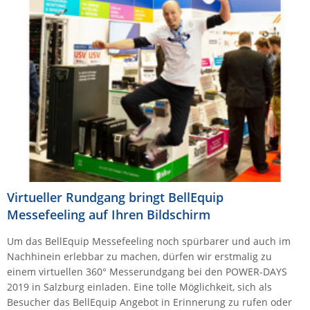
Comet System
Energiemessung
Energieverteilung
IP, WLAN & GSM Sensorik
IoT - Internet of Things
CompleTech
IPC, Industrielle Netzwerktechnik & WLAN
Contemporary Controls
Datenlogger
Remote I/O
Industrielle Netzwerktechnik / Kommunikation
Industrielle Computer
Sonstige
Digi
Eaton
Wi-Fi - WLAN - Wireless
Serverräume
RMA / Rücksendung / Support
Elsys
IT Netzwerktechnik / Kommunikation
Enginko - mcf88
Fokus Technologies
Gefen
Virtueller Rundgang bringt BellEquip
Messefeeling auf Ihren Bildschirm
Gude
Guntermann & Drunck
Um das BellEquip Messefeeling noch spürbarer und auch im
Nachhinein erlebbar zu machen, dürfen wir erstmalig zu
High Sec Labs
einem virtuellen 360° Messerundgang bei den POWER-DAYS
HW group
2019 in Salzburg einladen. Eine tolle Möglichkeit, sich als
Besucher das BellEquip Angebot in Erinnerung zu rufen oder
Icron