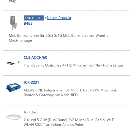
Play.
Raritan
Riello UPS
Neues Produkt
END OF LIFE
B4BE
Server Technology
Siretta
Mobilfunkantenne für 2G/3G/4G Mobilfunknetze zur Wand- /
Mastmontage
SIRIO Antenne
Sunbird
CLS-AOCH/60
Tactical Software
High-Quality Optisches 4k HDMI Kabel mit 10m-100m Länge
TEKTELIC
Teltonika
ICR-3231
ALL-IN-ONE Industrieller IoT 4G LTE Cat.4 VPN Mobilfunk
Unwired Networks
Router & Gateway mit Node-RED
Vision
WATTECO
NFT 2ac
2,4 und 5 GHz (Dual Band) 2x2 MiMo (Dual Radio) Wi-Fi
Westermo
WLAN 802.11ac Indoor Access Point
Yuasa