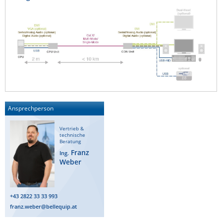
ZPE Systems
News zu unseren Herstellern
Ansprechperson
Vertrieb &
technische
Beratung
Franz
Ing.
Weber
+43 2822 33 33 993
franz.weber@bellequip.at