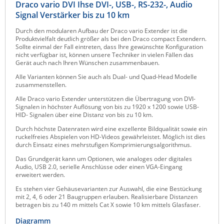
Draco vario DVI Ihse DVI-, USB-, RS-232-, Audio
Raritan
Signal Verstärker bis zu 10 km
Riello UPS
Durch den modularen Aufbau der Draco vario Extender ist die
Produktvielfalt deutlich größer als bei den Draco compact Extendern.
Server Technology
Sollte einmal der Fall eintreten, dass Ihre gewünschte Konfiguration
nicht verfügbar ist, können unsere Techniker in vielen Fällen das
Siretta
Gerät auch nach Ihren Wünschen zusammenbauen.
SIRIO Antenne
Alle Varianten können Sie auch als Dual- und Quad-Head Modelle
zusammenstellen.
Sunbird
Alle Draco vario Extender unterstützen die Übertragung von DVI-
Signalen in höchster Auflösung von bis zu 1920 x 1200 sowie USB-
Tactical Software
HID- Signalen über eine Distanz von bis zu 10 km.
TEKTELIC
Durch höchste Datenraten wird eine exzellente Bildqualität sowie ein
ruckelfreies Abspielen von HD-Videos gewährleistet. Möglich ist dies
Teltonika
durch Einsatz eines mehrstufigen Komprimierungsalgorithmus.
Unwired Networks
Das Grundgerät kann um Optionen, wie analoges oder digitales
Audio, USB 2.0, serielle Anschlüsse oder einen VGA-Eingang
Vision
erweitert werden.
WATTECO
Es stehen vier Gehäusevarianten zur Auswahl, die eine Bestückung
mit 2, 4, 6 oder 21 Baugruppen erlauben. Realisierbare Distanzen
Westermo
betragen bis zu 140 m mittels Cat X sowie 10 km mittels Glasfaser.
Yuasa
Diagramm