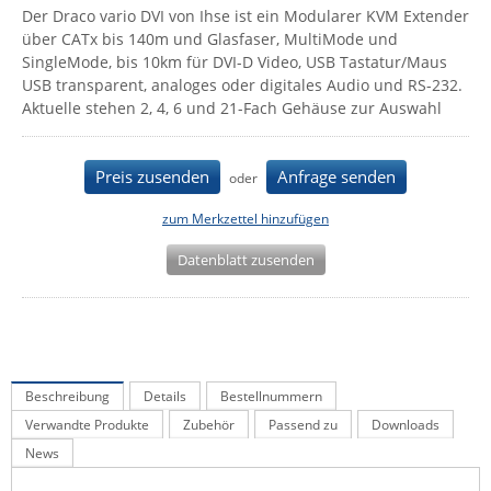
Der Draco vario DVI von Ihse ist ein Modularer KVM Extender
IEC Lock
über CATx bis 140m und Glasfaser, MultiMode und
Ihse
SingleMode, bis 10km für DVI-D Video, USB Tastatur/Maus
USB transparent, analoges oder digitales Audio und RS-232.
Kerlink
Aktuelle stehen 2, 4, 6 und 21-Fach Gehäuse zur Auswahl
Kramer Electronics
KVM TEC
Preis zusenden
Anfrage senden
oder
Legrand
zum Merkzettel hinzufügen
LigoWave
Datenblatt zusenden
Milesight
Moxa
Netio
Panorama Antennas
Beschreibung
Details
Bestellnummern
PatchSee
Verwandte Produkte
Zubehör
Passend zu
Downloads
Power Kingdom
News
Poynting