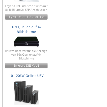
Layer 3 PoE Industrie Switch mit
8x RJ45 und 2x SFP Anschlüssen
Lynx 3510-E-F2G-P8G-LV
16x Quellen auf 4x
Bildschirme
IP KVM Receiver für die Anzeige
von 16x Quellen auf 4x
Bildschirme
Emerald DESKVUE
10-120kW Online USV