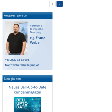
1
2
ZPE Systems
Ansprechperson
News zu unseren Herstellern
Vertrieb &
technische
Beratung
Franz
Ing.
Weber
+43 2822 33 33 993
franz.weber@bellequip.at
Neuigkeiten
Neues Bell-Up-to-Date
Kundenmagazin