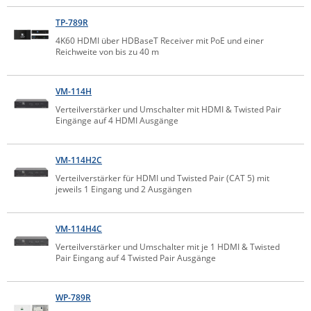
Comet System
Energiemessung
Energieverteilung
TP-789R
IP, WLAN & GSM Sensorik
IoT - Internet of Things
CompleTech
IPC, Industrielle Netzwerktechnik & WLAN
4K60 HDMI über HDBaseT Receiver mit PoE und einer
Reichweite von bis zu 40 m
Contemporary Controls
Datenlogger
Remote I/O
Industrielle Netzwerktechnik / Kommunikation
Industrielle Computer
Sonstige
Digi
VM-114H
Eaton
Wi-Fi - WLAN - Wireless
Verteilverstärker und Umschalter mit HDMI & Twisted Pair
Serverräume
RMA / Rücksendung / Support
Eingänge auf 4 HDMI Ausgänge
Elsys
IT Netzwerktechnik / Kommunikation
Enginko - mcf88
VM-114H2C
Fokus Technologies
Verteilverstärker für HDMI und Twisted Pair (CAT 5) mit
jeweils 1 Eingang und 2 Ausgängen
Gefen
Gude
VM-114H4C
Guntermann & Drunck
Verteilverstärker und Umschalter mit je 1 HDMI & Twisted
Pair Eingang auf 4 Twisted Pair Ausgänge
High Sec Labs
HW group
WP-789R
Icron