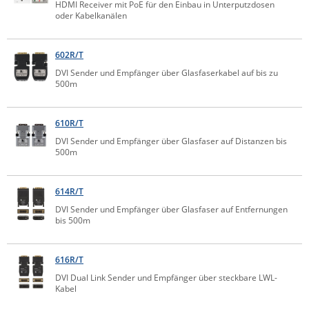
HDMI Receiver mit PoE für den Einbau in Unterputzdosen
IEC Lock
oder Kabelkanälen
Ihse
602R/T
Kerlink
DVI Sender und Empfänger über Glasfaserkabel auf bis zu
Kramer Electronics
500m
KVM TEC
610R/T
Legrand
DVI Sender und Empfänger über Glasfaser auf Distanzen bis
LigoWave
500m
Milesight
614R/T
Moxa
DVI Sender und Empfänger über Glasfaser auf Entfernungen
Netio
bis 500m
Panorama Antennas
PatchSee
616R/T
DVI Dual Link Sender und Empfänger über steckbare LWL-
Power Kingdom
Kabel
Poynting