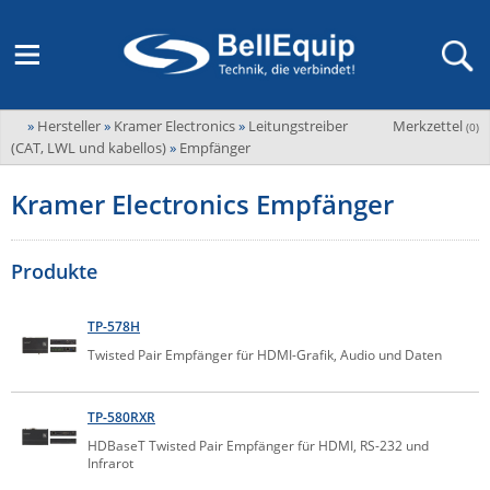
»
Hersteller
»
Kramer Electronics
»
Leitungstreiber
Merkzettel
Adder
(
0
)
M2M Router, Antennen, VPN & SIM
Übersicht
LAGERABVERKAUF Stromverteilung und -messung
Unternehmen
(CAT, LWL und kabellos)
»
Empfänger
ADEL system
Fernwartung via Mobilfunk (M2M)
Kramer Electronics Empfänger
Advantech
Wissen
Ansprechpersonen
Advantech-Conel
SD-WAN & Bonding
Neue Produkte
Veranstaltungen
Produkte
AKCP / AKCess Pro
Antennen
Amit
Veranstaltungen
Jobs & Karriere
TP-578H
Aten
KVM & Audio/Video Signalverteilung
Twisted Pair Empfänger für HDMI-Grafik, Audio und Daten
Bachmann
Bell-Up-to-Date Magazine
News
KVM
Audio/Video
Black Box
USV, Energieverteilung & -messung
TP-580RXR
Aktueller Newsletter
Bondix
HDBaseT Twisted Pair Empfänger für HDMI, RS-232 und
Kabel und Verkabelung
Digital Signage
Infrarot
USV / UPS
Industrielle Stromversorgung
Cambium Networks
IoT, Umgebungsmonitoring & Sensorik