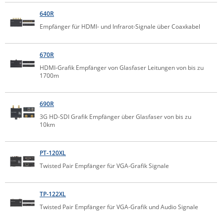
Raritan
640R
Empfänger für HDMI- und Infrarot-Signale über Coaxkabel
Riello UPS
Server Technology
670R
Siretta
HDMI-Grafik Empfänger von Glasfaser Leitungen von bis zu
SIRIO Antenne
1700m
Sunbird
690R
Tactical Software
3G HD-SDI Grafik Empfänger über Glasfaser von bis zu
TEKTELIC
10km
Teltonika
PT-120XL
Unwired Networks
Twisted Pair Empfänger für VGA-Grafik Signale
Vision
WATTECO
TP-122XL
Westermo
Twisted Pair Empfänger für VGA-Grafik und Audio Signale
Yuasa