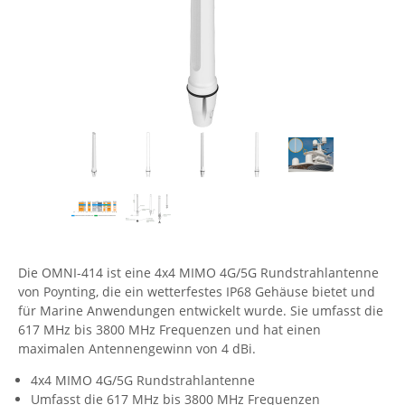
Comet System
Energiemessung
Energieverteilung
IP, WLAN & GSM Sensorik
IoT - Internet of Things
CompleTech
IPC, Industrielle Netzwerktechnik & WLAN
Contemporary Controls
Datenlogger
Remote I/O
Industrielle Netzwerktechnik / Kommunikation
Industrielle Computer
Sonstige
Digi
Eaton
Wi-Fi - WLAN - Wireless
Serverräume
RMA / Rücksendung / Support
Elsys
IT Netzwerktechnik / Kommunikation
Enginko - mcf88
Fokus Technologies
Gefen
Die OMNI-414 ist eine 4x4 MIMO 4G/5G Rundstrahlantenne
Gude
von Poynting, die ein wetterfestes IP68 Gehäuse bietet und
Guntermann & Drunck
für Marine Anwendungen entwickelt wurde. Sie umfasst die
617 MHz bis 3800 MHz Frequenzen und hat einen
High Sec Labs
maximalen Antennengewinn von 4 dBi.
HW group
4x4 MIMO 4G/5G Rundstrahlantenne
Icron
Umfasst die 617 MHz bis 3800 MHz Frequenzen