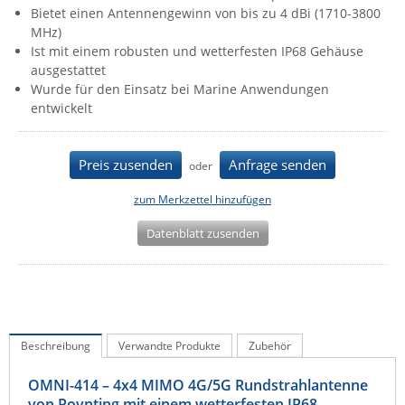
Bietet einen Antennengewinn von bis zu 4 dBi (1710-3800
IEC Lock
MHz)
Ihse
Ist mit einem robusten und wetterfesten IP68 Gehäuse
ausgestattet
Kerlink
Wurde für den Einsatz bei Marine Anwendungen
Kramer Electronics
entwickelt
KVM TEC
Preis zusenden
Anfrage senden
Legrand
oder
LigoWave
zum Merkzettel hinzufügen
Milesight
Datenblatt zusenden
Moxa
Netio
Panorama Antennas
PatchSee
Beschreibung
Verwandte Produkte
Zubehör
Power Kingdom
OMNI-414 – 4x4 MIMO 4G/5G Rundstrahlantenne
Poynting
von Poynting mit einem wetterfesten IP68