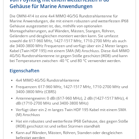
Gehäuse für Marine Anwendungen
Raritan
Die OMNI-414 ist eine 4x4 MIMO 4G/5G Rundstrahlantenne für
Riello UPS
Marine Anwendungen, die mit einem robusten und wetterfesten IP68
Gehäuse ausgestattet ist, das, mithilfe von optionalen
Server Technology
Montagehalterungen, auf Wänden, Mästen, Stangen, Röhren,
Geländern und desgleichen montiert werden kann. Sie umfasst
Siretta
sowohl die 617-960 MHz, 1427-1517 MHz, 1710-2700 MHz als auch
die 3400-3800 MHz Frequenzen und verfügt über ein 2 Meter langes
SIRIO Antenne
Kabel (Twin HDF 195) mit einem SMA (M) Anschluss. Diese 4x4 MIMO
4G/5G Rundstrahlantenne ist gegen Stöße geschützt (IK08) und kann
Sunbird
bei Temperaturen zwischen -40 °C und 80 °C verwendet werden.
Tactical Software
Eigenschaften
TEKTELIC
4x4 MIMO 4G/5G Rundstrahlantenne
Teltonika
Frequenzen: 617-960 MHz, 1427-1517 MHz, 1710-2700 MHz und
3400-3800 MHz (CBRS)
Unwired Networks
Antennengewinn: 0 dBi (617-960 MHz), 2 dBi (1427-1517 MHz), 4
dBi (1710-2700 MHz und 3400-3800 MHz)
Vision
Verfügt über ein 2 m langes Twin HDF 195 Kabel mit einem SMA
(M) Anschluss
WATTECO
Hat ein robustes und wetterfeste IP68 Gehäuse, das gegen Stöße
Westermo
(IK08) geschützt ist und selbst Stürmen standhält
Kann auf Wänden, Mästen, Röhren, Standen oder desgleichen
Yuasa
befestigt werden