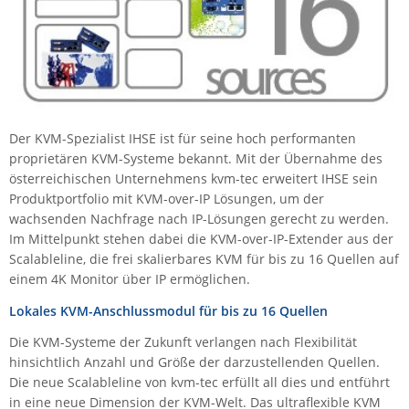
IEC Lock
Ihse
Kerlink
Kramer Electronics
KVM TEC
Der KVM-Spezialist IHSE ist für seine hoch performanten
proprietären KVM-Systeme bekannt. Mit der Übernahme des
Legrand
österreichischen Unternehmens kvm-tec erweitert IHSE sein
LigoWave
Produktportfolio mit KVM-over-IP Lösungen, um der
wachsenden Nachfrage nach IP-Lösungen gerecht zu werden.
Milesight
Im Mittelpunkt stehen dabei die KVM-over-IP-Extender aus der
Moxa
Scalableline, die frei skalierbares KVM für bis zu 16 Quellen auf
einem 4K Monitor über IP ermöglichen.
Netio
Lokales KVM-Anschlussmodul für bis zu 16 Quellen
Panorama Antennas
Die KVM-Systeme der Zukunft verlangen nach Flexibilität
PatchSee
hinsichtlich Anzahl und Größe der darzustellenden Quellen.
Power Kingdom
Die neue Scalableline von kvm-tec erfüllt all dies und entführt
Poynting
in eine neue Dimension der KVM-Welt. Das ultraflexible KVM