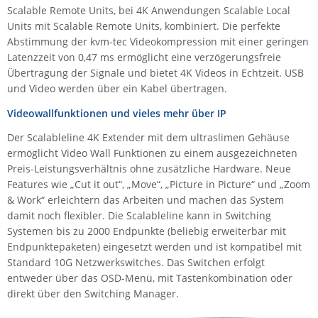
Scalable Remote Units, bei 4K Anwendungen Scalable Local
ZPE Systems
Units mit Scalable Remote Units, kombiniert. Die perfekte
Abstimmung der kvm-tec Videokompression mit einer geringen
Latenzzeit von 0,47 ms ermöglicht eine verzögerungsfreie
News zu unseren Herstellern
Übertragung der Signale und bietet 4K Videos in Echtzeit. USB
und Video werden über ein Kabel übertragen.
Videowallfunktionen und vieles mehr über IP
Der Scalableline 4K Extender mit dem ultraslimen Gehäuse
ermöglicht Video Wall Funktionen zu einem ausgezeichneten
Preis-Leistungsverhältnis ohne zusätzliche Hardware. Neue
Features wie „Cut it out“, „Move“, „Picture in Picture“ und „Zoom
& Work“ erleichtern das Arbeiten und machen das System
damit noch flexibler.
Die Scalableline kann in Switching
Systemen bis zu 2000 Endpunkte (beliebig erweiterbar mit
Endpunktepaketen) eingesetzt werden und ist kompatibel mit
Standard 10G Netzwerkswitches. Das Switchen erfolgt
entweder über das OSD-Menü, mit Tastenkombination oder
direkt über den Switching Manager.