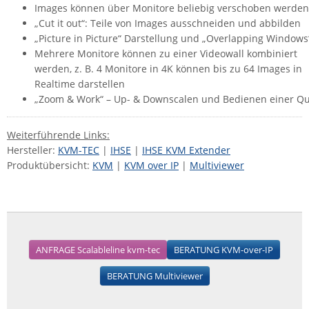
Images können über Monitore beliebig verschoben werden
„Cut it out“: Teile von Images ausschneiden und abbilden
„Picture in Picture“ Darstellung und „Overlapping Windows
Mehrere Monitore können zu einer Videowall kombiniert
werden, z. B. 4 Monitore in 4K können bis zu 64 Images in
Realtime darstellen
„Zoom & Work“ – Up- & Downscalen und Bedienen einer Qu
Weiterführende Links:
Hersteller:
KVM-TEC
|
IHSE
|
IHSE KVM Extender
Produktübersicht:
KVM
|
KVM over IP
|
Multiviewer
ANFRAGE Scalableline kvm-tec
BERATUNG KVM-over-IP
BERATUNG Multiviewer