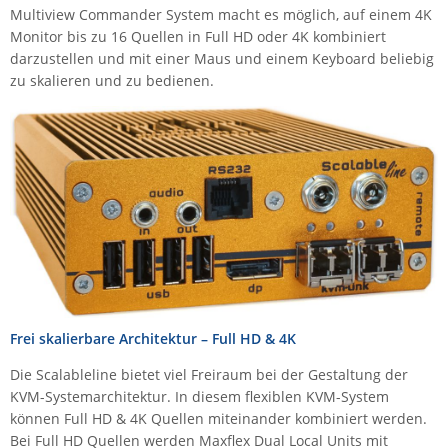
Multiview Commander System macht es möglich, auf einem 4K
Raritan
Monitor bis zu 16 Quellen in Full HD oder 4K kombiniert
Riello UPS
darzustellen und mit einer Maus und einem Keyboard beliebig
zu skalieren und zu bedienen.
Server Technology
Siretta
SIRIO Antenne
Sunbird
Tactical Software
TEKTELIC
Teltonika
Unwired Networks
Frei skalierbare Architektur – Full HD & 4K
Vision
WATTECO
Die Scalableline bietet viel Freiraum bei der Gestaltung der
KVM-Systemarchitektur. In diesem flexiblen KVM-System
Westermo
können Full HD & 4K Quellen miteinander kombiniert werden.
Yuasa
Bei Full HD Quellen werden Maxflex Dual Local Units mit